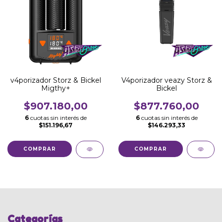
v4porizador Storz & Bickel
V4porizador veazy Storz &
Migthy+
Bickel
$907.180,00
$877.760,00
6
cuotas sin interés de
6
cuotas sin interés de
$151.196,67
$146.293,33
Categorías