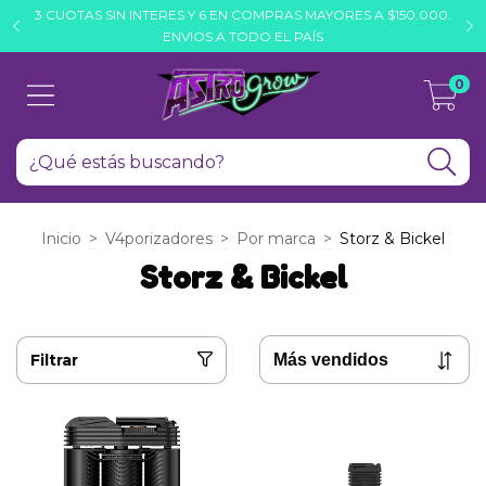
3 CUOTAS SIN INTERES Y 6 EN COMPRAS MAYORES A $150.000.
H
ENVIOS A TODO EL PAÍS
0
Inicio
>
V4porizadores
>
Por marca
>
Storz & Bickel
Storz & Bickel
Filtrar