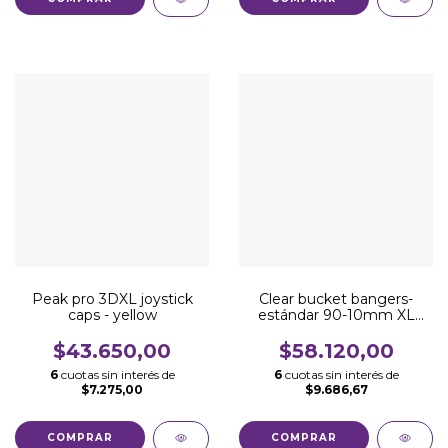
Peak pro 3DXL joystick
Clear bucket bangers-
caps - yellow
estándar 90-10mm XL
MJarsenal
$43.650,00
$58.120,00
6
cuotas sin interés de
6
cuotas sin interés de
$7.275,00
$9.686,67