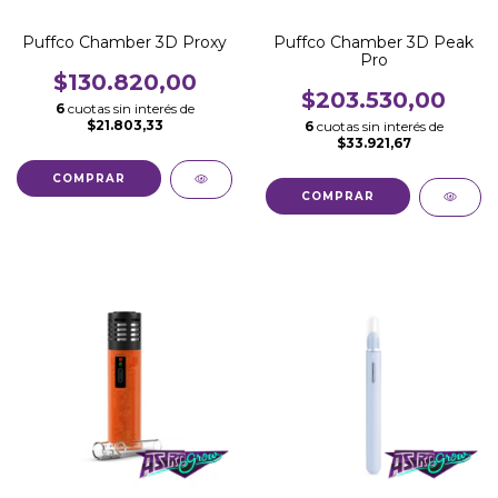
Puffco Chamber 3D Proxy
Puffco Chamber 3D Peak
Pro
$130.820,00
$203.530,00
6
cuotas sin interés de
$21.803,33
6
cuotas sin interés de
$33.921,67