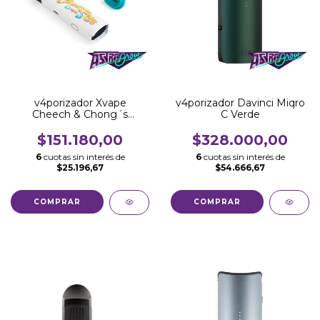
v4porizador Xvape
v4porizador Davinci Miqro
Cheech & Chong´s
C Verde
Mambo
$151.180,00
$328.000,00
6
cuotas sin interés de
6
cuotas sin interés de
$25.196,67
$54.666,67