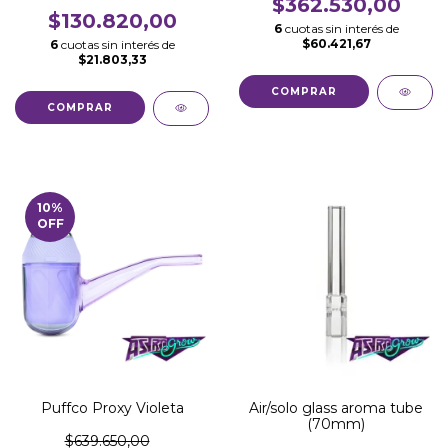
$362.530,00
$130.820,00
6
cuotas sin interés de
$60.421,67
6
cuotas sin interés de
$21.803,33
10
%
OFF
Puffco Proxy Violeta
Air/solo glass aroma tube
(70mm)
$639.650,00