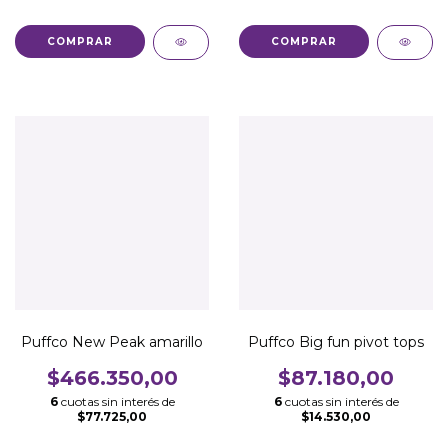
Puffco New Peak amarillo
Puffco Big fun pivot tops
$466.350,00
$87.180,00
6
cuotas sin interés de
6
cuotas sin interés de
$77.725,00
$14.530,00