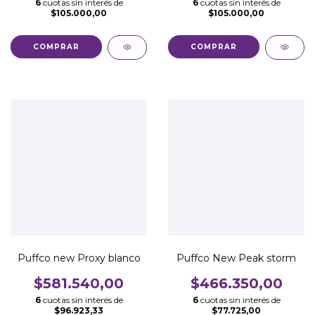
6
cuotas sin interés de
6
cuotas sin interés de
$105.000,00
$105.000,00
Puffco new Proxy blanco
Puffco New Peak storm
$581.540,00
$466.350,00
6
cuotas sin interés de
6
cuotas sin interés de
$96.923,33
$77.725,00