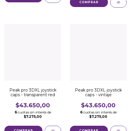
Peak pro 3DXL joystick
Peak pro 3DXL joystick
caps - transparent red
caps - vintaje
$43.650,00
$43.650,00
6
cuotas sin interés de
6
cuotas sin interés de
$7.275,00
$7.275,00