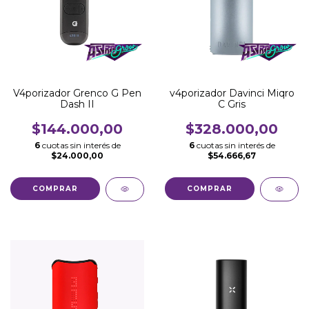
V4porizador Grenco G Pen
v4porizador Davinci Miqro
Dash II
C Gris
$144.000,00
$328.000,00
6
cuotas sin interés de
6
cuotas sin interés de
$24.000,00
$54.666,67