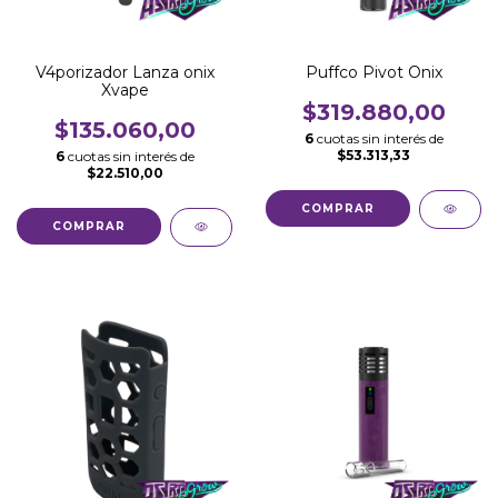
V4porizador Lanza onix
Puffco Pivot Onix
Xvape
$319.880,00
$135.060,00
6
cuotas sin interés de
$53.313,33
6
cuotas sin interés de
$22.510,00