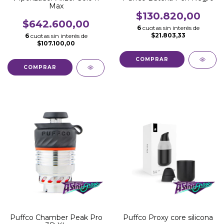
Max
$130.820,00
$642.600,00
6
cuotas sin interés de
$21.803,33
6
cuotas sin interés de
$107.100,00
Puffco Chamber Peak Pro
Puffco Proxy core silicona