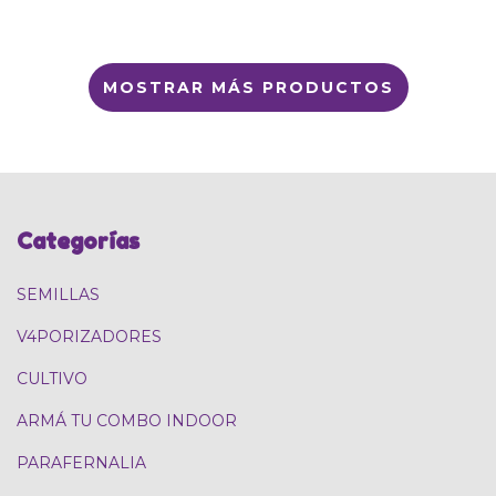
MOSTRAR MÁS PRODUCTOS
Categorías
SEMILLAS
V4PORIZADORES
CULTIVO
ARMÁ TU COMBO INDOOR
PARAFERNALIA