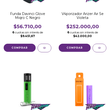
Funda Davinci Glove
V4porizador Arizer Air Se
Miqro C Negro
Violeta
$56.710,00
$252.000,00
6
cuotas sin interés de
6
cuotas sin interés de
$9.451,67
$42.000,00