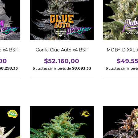
o x4 BSF
Gorilla Glue Auto x4 BSF
MOBY-D XXL A
00
$52.160,00
$49.5
$8.258,33
6
cuotas sin interés de
$8.693,33
6
cuotas sin interé