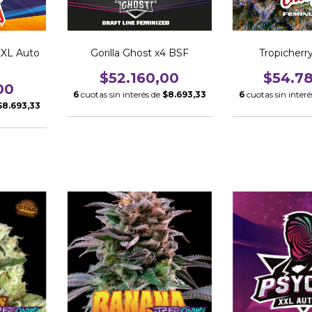
XL Auto
Gorilla Ghost x4 BSF
Tropicherr
$52.160,00
$54.7
00
6
cuotas sin interés de
$8.693,33
6
cuotas sin inter
$8.693,33