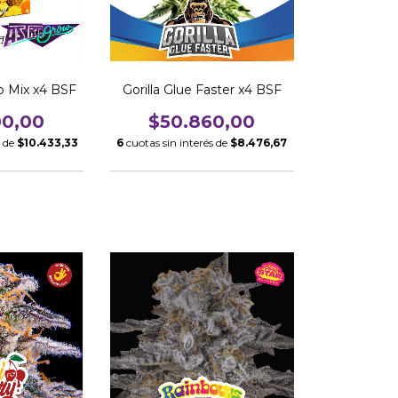
to Mix x4 BSF
Gorilla Glue Faster x4 BSF
00,00
$50.860,00
s de
$10.433,33
6
cuotas sin interés de
$8.476,67