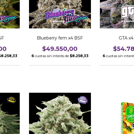
SF
Blueberry fem x4 BSF
GTA x4
00
$49.550,00
$54.7
$8.258,33
6
cuotas sin interés de
$8.258,33
6
cuotas sin inter