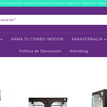
AS SIN INTERES Y 6 EN COMPRAS MAYORES A $150.000. ENVIOS A TODO 
O
ARMÁ TU COMBO INDOOR
PARAFERNALIA
Política de Devolución
Astroblog