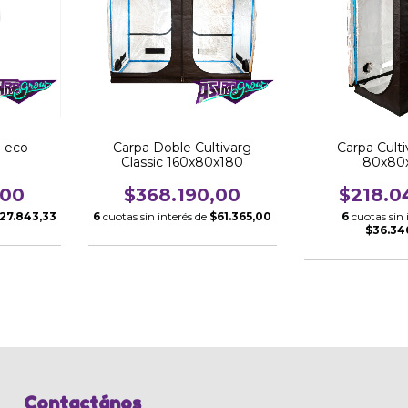
g eco
Carpa Doble Cultivarg
Carpa Cult
Classic 160x80x180
80x80
,00
$368.190,00
$218.0
27.843,33
6
cuotas sin interés de
$61.365,00
6
cuotas sin 
$36.34
Contactános