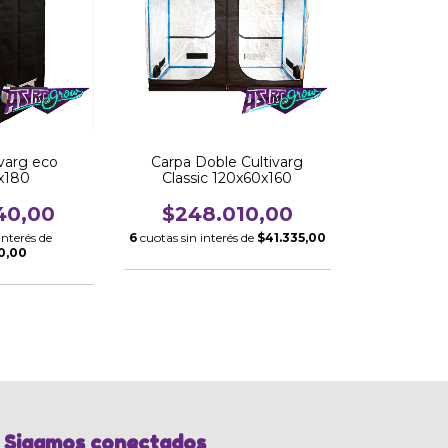
ivarg eco
Carpa Doble Cultivarg
x180
Classic 120x60x160
40,00
$248.010,00
interés de
6
cuotas sin interés de
$41.335,00
0,00
Sigamos conectados