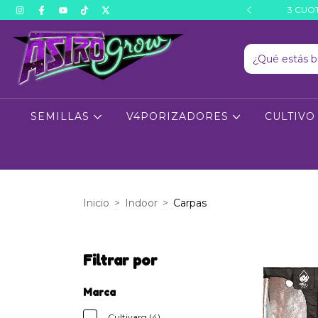
 A TODO EL PAÍS
3 CUOT
SEMILLAS
V4PORIZADORES
CULTIV
Inicio
>
Indoor
>
Carpas
Filtrar por
Marca
Cultivarg (4)