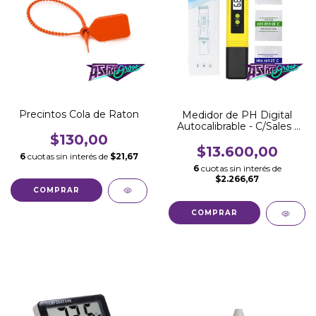
Precintos Cola de Raton
Medidor de PH Digital
Autocalibrable - C/Sales -
$130,00
C/Buffer
$13.600,00
6
cuotas sin interés de
$21,67
6
cuotas sin interés de
$2.266,67