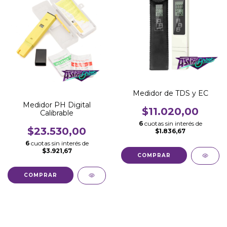
Medidor de TDS y EC
Medidor PH Digital
$11.020,00
Calibrable
6
cuotas sin interés de
$23.530,00
$1.836,67
6
cuotas sin interés de
$3.921,67