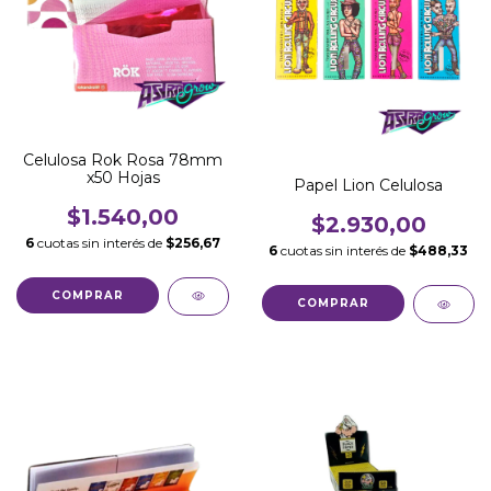
Celulosa Rok Rosa 78mm
x50 Hojas
Papel Lion Celulosa
$1.540,00
$2.930,00
6
cuotas sin interés de
$256,67
6
cuotas sin interés de
$488,33