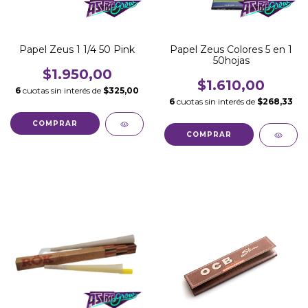
Papel Zeus 1 1/4 50 Pink
Papel Zeus Colores 5 en 1
50hojas
$1.950,00
$1.610,00
6
cuotas sin interés de
$325,00
6
cuotas sin interés de
$268,33