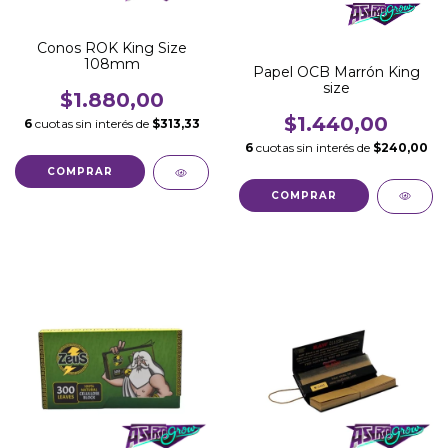
Conos ROK King Size
108mm
Papel OCB Marrón King
size
$1.880,00
$1.440,00
6
cuotas sin interés de
$313,33
6
cuotas sin interés de
$240,00