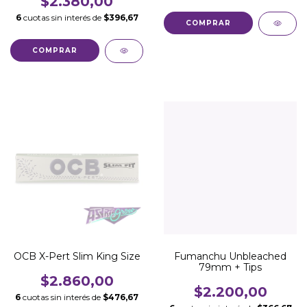
$2.380,00
6
cuotas sin interés de
$396,67
OCB X-Pert Slim King Size
Fumanchu Unbleached
79mm + Tips
$2.860,00
$2.200,00
6
cuotas sin interés de
$476,67