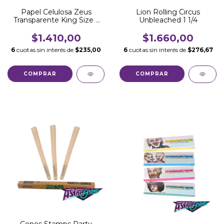
Papel Celulosa Zeus
Lion Rolling Circus
Transparente King Size x
Unbleached 1 1/4
24
$1.410,00
$1.660,00
6
cuotas sin interés de
$235,00
6
cuotas sin interés de
$276,67
Conos Stamps Party