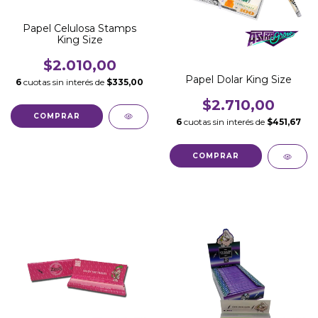
Papel Celulosa Stamps
King Size
$2.010,00
Papel Dolar King Size
6
cuotas sin interés de
$335,00
$2.710,00
6
cuotas sin interés de
$451,67