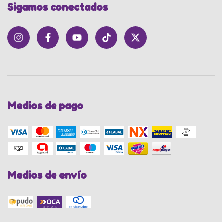
Sigamos conectados
Medios de pago
Medios de envío