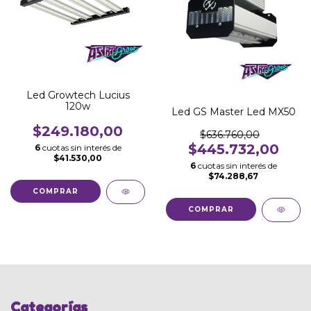
Led Growtech Lucius
120w
Led GS Master Led MX50
$249.180,00
$636.760,00
$445.732,00
6
cuotas sin interés de
$41.530,00
6
cuotas sin interés de
$74.288,67
Categorías