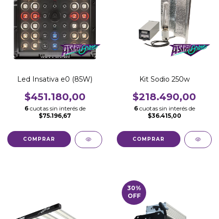
Led Insativa e0 (85W)
Kit Sodio 250w
$451.180,00
$218.490,00
6
cuotas sin interés de
6
cuotas sin interés de
$75.196,67
$36.415,00
30
%
OFF