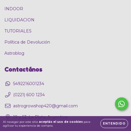
INDOOR
LIQUIDACION
TUTORIALES
Política de Devolución
Astroblog
Contactános
5492216001234
(0221) 600 1234
astrogrowshop420@gmail.com
19 y 53, La Plata, Argentina
Al navegar por este sitio
aceptás el uso de cookies
para
ENTENDIDO
agilizar tu experiencia de compra.