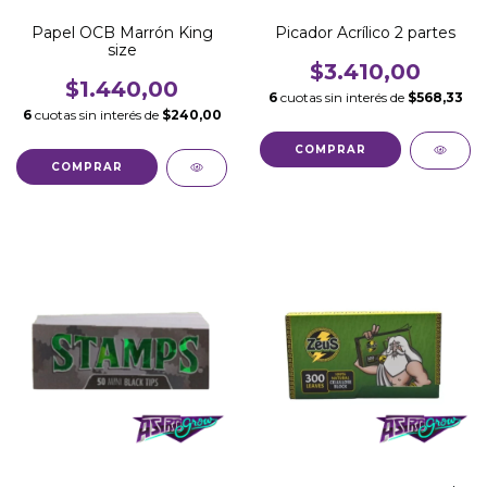
Papel OCB Marrón King
Picador Acrílico 2 partes
size
$3.410,00
$1.440,00
6
cuotas sin interés de
$568,33
6
cuotas sin interés de
$240,00