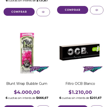
6
cuotas sin interés de
$731,67
Blunt Wrap Bubble Gum
Filtro OCB Blanco
$4.000,00
$1.210,00
6
cuotas sin interés de
$666,67
6
cuotas sin interés de
$201,67