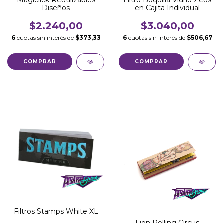
Diseños
en Cajita Individual
$2.240,00
$3.040,00
6
cuotas sin interés de
$373,33
6
cuotas sin interés de
$506,67
Filtros Stamps White XL
Lion Rolling Circus