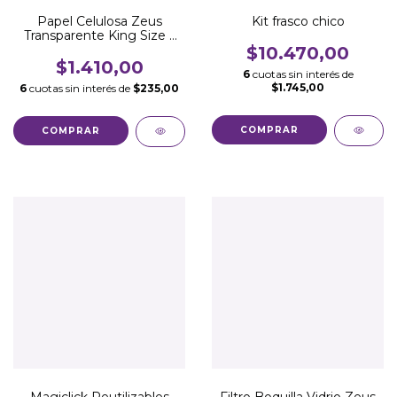
Papel Celulosa Zeus
Kit frasco chico
Transparente King Size x
24
$10.470,00
$1.410,00
6
cuotas sin interés de
$1.745,00
6
cuotas sin interés de
$235,00
Magiclick Reutilizables
Filtro Boquilla Vidrio Zeus