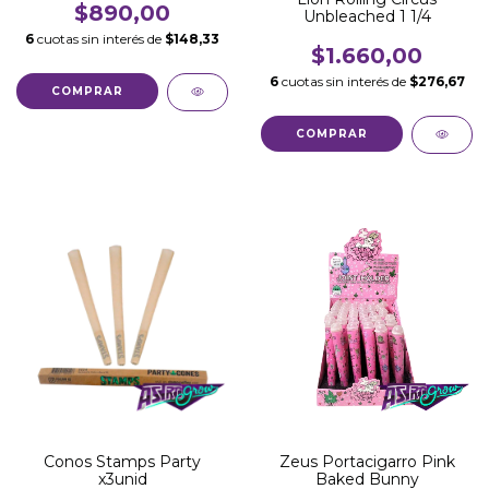
$890,00
Unbleached 1 1/4
6
cuotas sin interés de
$148,33
$1.660,00
6
cuotas sin interés de
$276,67
Conos Stamps Party
Zeus Portacigarro Pink
x3unid
Baked Bunny