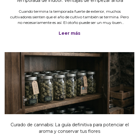
Temporada de indoor: Ventajas de empezar ahora
Cuando termina la temporada fuerte de exterior, muchos
cultivadores sienten que el año de cultivo también se termina. Pero
no necesariamente es así. El otoño puede ser un muy buen
momento para arrancar el cultivo indoor, ordenar el espacio y
Leer más
pasar a
Curado de cannabis: La guía definitiva para potenciar el
aroma y conservar tus flores