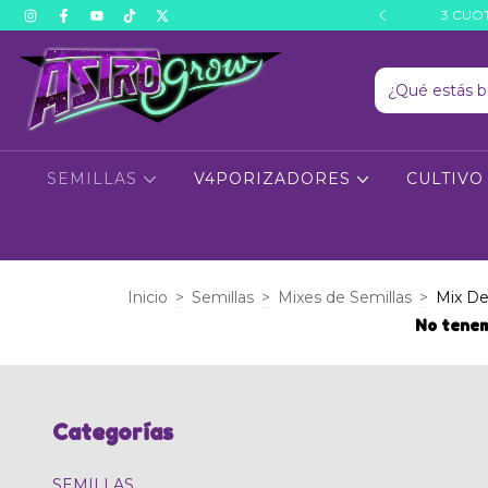
 A TODO EL PAÍS
3 CUOT
SEMILLAS
V4PORIZADORES
CULTIV
Inicio
>
Semillas
>
Mixes de Semillas
>
Mix De
No tenem
Categorías
SEMILLAS