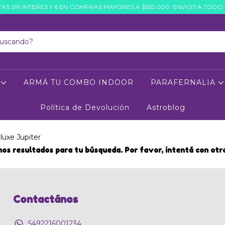
AS SIN INTERES Y 6 EN COMPRAS MAYORES A $150.000. ENVIOS A TODO 
O
ARMÁ TU COMBO INDOOR
PARAFERNALIA
Política de Devolución
Astroblog
luxe Jupiter
os resultados para tu búsqueda. Por favor, intentá con otros
Contactános
5492216001234