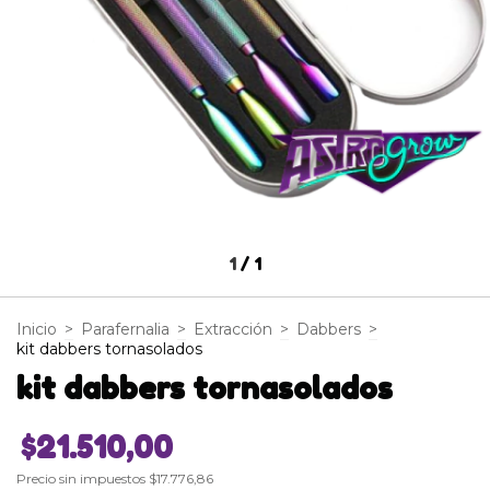
1
/
1
Inicio
>
Parafernalia
>
Extracción
>
Dabbers
>
kit dabbers tornasolados
kit dabbers tornasolados
$21.510,00
Precio sin impuestos
$17.776,86