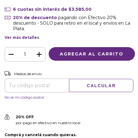
6
cuotas sin interés de
$3.585,00
20% de descuento
pagando con Efectivo 20%
descuento - SOLO para retiro en el local y envíos en La
Plata.
Ver más detalles
CAMBIAR CP
Entregas para el CP:
Medios de envío
CALCULAR
No sé mi código postal
20% OFF
por pago en efectivo en nuestro local
Comprá y cancelá cuando quieras.