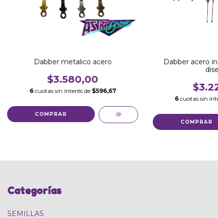
Dabber metalico acero
Dabber acero in
dis
$3.580,00
$3.2
6
cuotas sin interés de
$596,67
6
cuotas sin int
Categorías
SEMILLAS