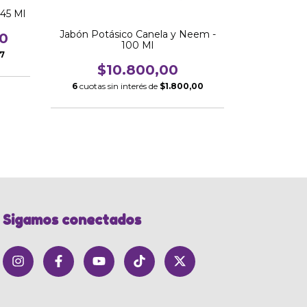
 45 Ml
Jabón Potásico Canela y Neem -
Insecticida
0
100 Ml
y O
7
$10.800,00
$
6
cuotas sin interés de
$1.800,00
6
cuotas si
Sigamos conectados