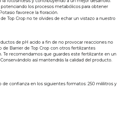
o la fotosíntesis y contribuyendo a un mejor desarrollo.
o, potenciando los procesos metabólicos para obtener
otasio favorece la floración.
 de Top Crop no te olvides de echar un vistazo a nuestro
roductos de pH acido a fin de no provocar reacciones no
de Barrier de Top Crop con otros fertilizantes
ión. Te recomendamos que guardes este fertilizante en un
r. Conservándolo así mantendrás la calidad del producto.
de confianza en los siguientes formatos: 250 mililitros y