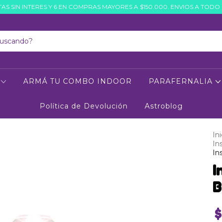
AS SIN INTERES Y 6 EN COMPRAS MAYORES A $150.000. ENVIOS A TODO 
O
ARMÁ TU COMBO INDOOR
PARAFERNALIA
Política de Devolución
Astroblog
Ini
In
In
I
B
$