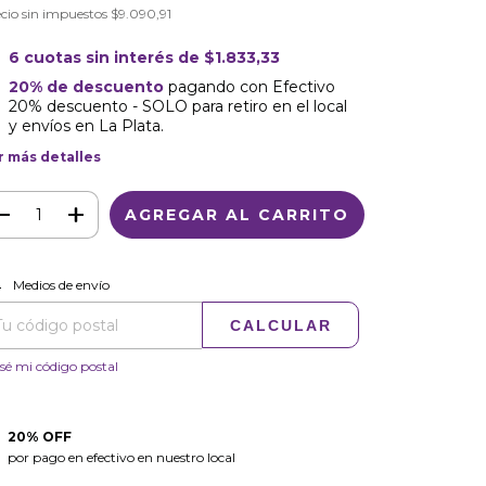
cio sin impuestos
$9.090,91
6
cuotas sin interés de
$1.833,33
20% de descuento
pagando con Efectivo
20% descuento - SOLO para retiro en el local
y envíos en La Plata.
r más detalles
CAMBIAR CP
regas para el CP:
Medios de envío
CALCULAR
sé mi código postal
20% OFF
por pago en efectivo en nuestro local