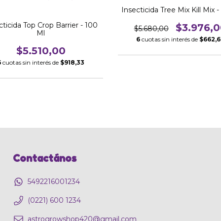
Insecticida Tree Mix Kill Mix -
cticida Top Crop Barrier - 100
$3.976,0
$5.680,00
Ml
6
cuotas sin interés de
$662,6
$5.510,00
6
cuotas sin interés de
$918,33
Contactános
5492216001234
(0221) 600 1234
astrogrowshop420@gmail.com