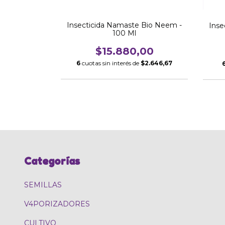
reta CONFI
Insecticida Namaste Bio Neem -
Inse
anca, Etc.)
100 Ml
00
$15.880,00
$3.785,00
6
cuotas sin interés de
$2.646,67
Categorías
SEMILLAS
V4PORIZADORES
CULTIVO