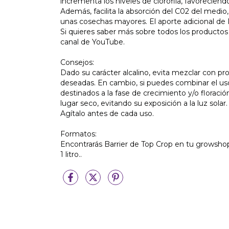
incrementa los niveles de clorofila, favoreciend
Además, facilita la absorción del C02 del medi
unas cosechas mayores. El aporte adicional de P
Si quieres saber más sobre todos los productos
canal de YouTube.
Consejos:
Dado su carácter alcalino, evita mezclar con p
deseadas. En cambio, si puedes combinar el uso 
destinados a la fase de crecimiento y/o florac
lugar seco, evitando su exposición a la luz sola
Agítalo antes de cada uso.
Formatos:
Encontrarás Barrier de Top Crop en tu growshop 
1 litro..