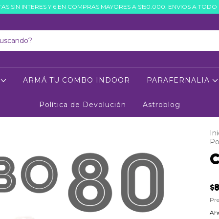
AS SIN INTERES Y 6 EN COMPRAS MAYORES A $150.000. ENVIOS A TODO 
O
ARMÁ TU COMBO INDOOR
PARAFERNALIA
Política de Devolución
Astroblog
Ini
Po
C
$
Pre
Aho