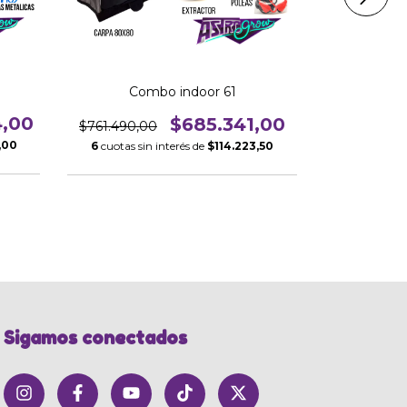
Com
Combo indoor 61
4,00
$1
$685.341,00
$761.490,00
$1.
,00
6
cuotas sin interés de
$114.223,50
6
cuotas si
Sigamos conectados