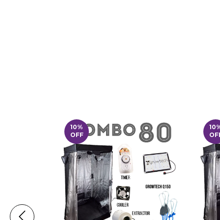
10
%
10
OFF
OF