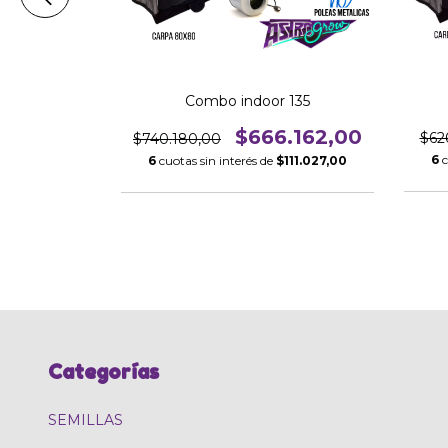
Combo indoor 135
r 62
$666.162,00
.587,00
$62
$740.180,00
6
c
6
cuotas sin interés de
$111.027,00
116.764,50
Categorías
SEMILLAS