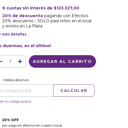
6
cuotas sin interés de
$123.327,00
20% de descuento
pagando con Efectivo
20% descuento - SOLO para retiro en el local
y envíos en La Plata.
r más detalles
o duermas, es el último!
CAMBIAR CP
regas para el CP:
Medios de envío
CALCULAR
sé mi código postal
20% OFF
por pago en efectivo en nuestro local