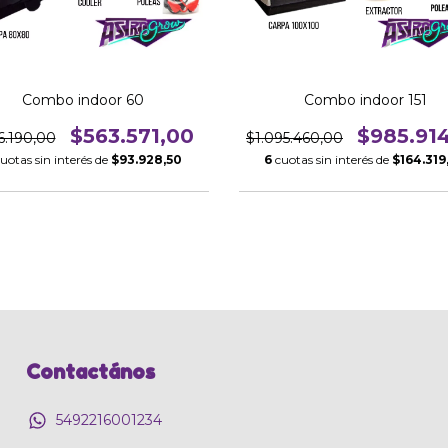
Combo indoor 60
Combo indoor 151
$563.571,00
$985.91
6.190,00
$1.095.460,00
uotas sin interés de
$93.928,50
6
cuotas sin interés de
$164.319
Contactános
5492216001234