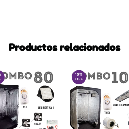
Productos relacionados
%
10
%
F
OFF