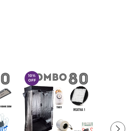
10
%
10
%
OFF
OFF